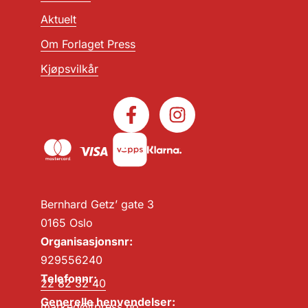
Aktuelt
Om Forlaget Press
Kjøpsvilkår
Bernhard Getz’ gate 3
0165 Oslo
Organisasjonsnr:
929556240
Telefonnr:
22 82 32 40
Generelle henvendelser:
marked@fpress.no