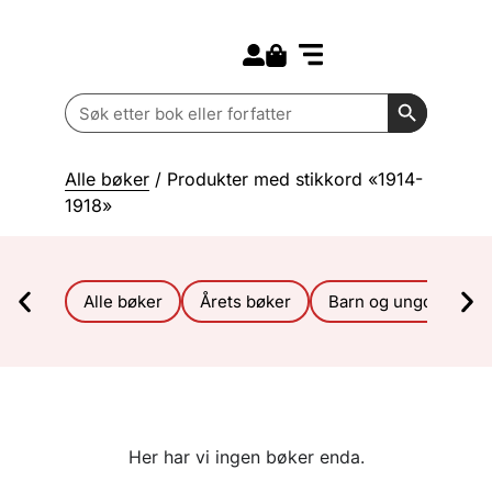
Search for:
Kommende bøker
Barn og ungdom
Search Butt
Search
for:
Alle bøker
/ Produkter med stikkord «1914-
1918»
Alle bøker
Årets bøker
Barn og ungdom
Her har vi ingen bøker enda.