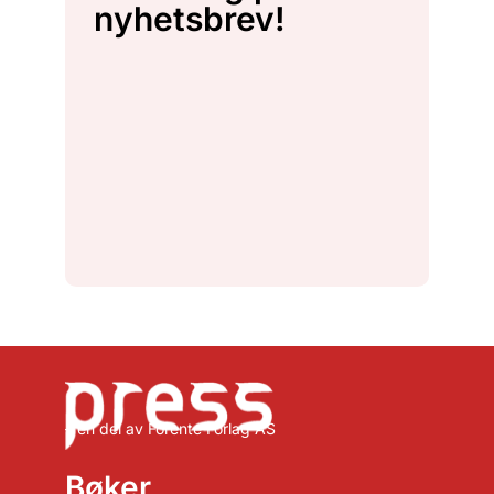
nyhetsbrev!
– en del av Forente Forlag AS
Bøker