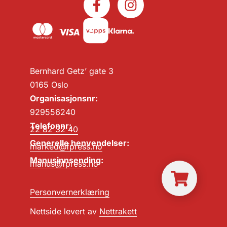
Bernhard Getz’ gate 3
0165 Oslo
Organisasjonsnr:
929556240
Telefonnr:
22 82 32 40
Generelle henvendelser:
marked@fpress.no
Manusinnsending:
manus@fpress.no
Personvernerklæring
Nettside levert av
Nettrakett