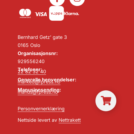
Bernhard Getz’ gate 3
0165 Oslo
Organisasjonsnr:
929556240
Telefonnr:
22 82 32 40
Generelle henvendelser:
marked@fpress.no
Manusinnsending:
manus@fpress.no
Personvernerklæring
Nettside levert av
Nettrakett