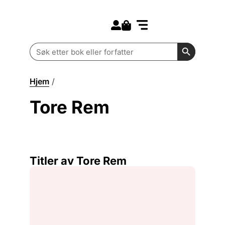
Search for:
Kommende bøker
Barn og ungdom
Search Butt
Search
for:
Hjem
/
Tore Rem
Tore Rem
Titler av Tore Rem