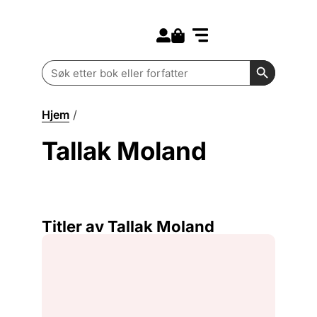
Search for:
Kommende bøker
Barn og ungdom
Search Butt
Search
for:
Hjem
/
Tallak Moland
Tallak Moland
Titler av Tallak Moland