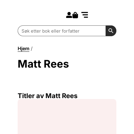
Search for:
Kommende bøker
Barn og ungdom
Search Butt
Search
for:
Hjem
/
Matt Rees
Matt Rees
Titler av Matt Rees