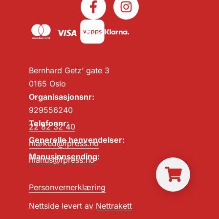
Bernhard Getz’ gate 3
0165 Oslo
Organisasjonsnr:
929556240
Telefonnr:
22 82 32 40
Generelle henvendelser:
marked@fpress.no
Manusinnsending:
manus@fpress.no
Personvernerklæring
Nettside levert av
Nettrakett