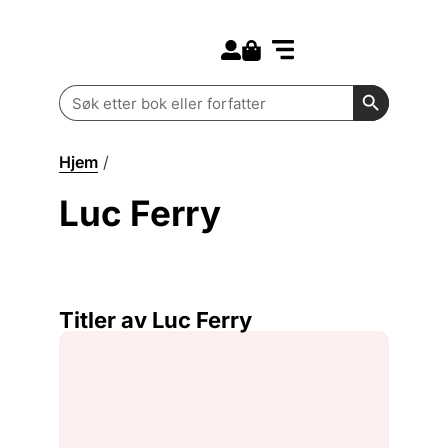
Search for:
Kommende bøker
Barn og ungdom
Search Butt
Search
for:
Hjem
/
Luc Ferry
Luc Ferry
Titler av Luc Ferry