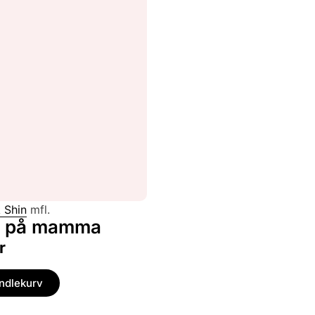
 Shin
mfl.
e på mamma
r
andlekurv