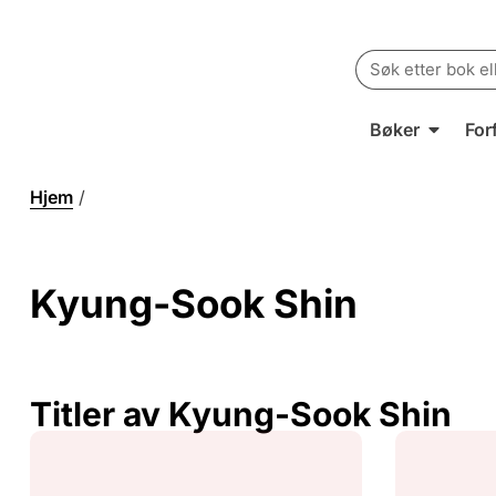
Search
for:
Bøker
For
Hjem
/
Kyung-Sook Shin
Kyung-Sook Shin
Titler av Kyung-Sook Shin