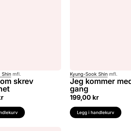
 Shin
mfl.
Kyung-Sook Shin
mfl.
som skrev
Jeg kommer med
het
gang
kr
199,00
kr
andlekurv
Legg i handlekurv