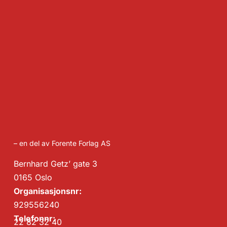
– en del av Forente Forlag AS
Bernhard Getz’ gate 3
0165 Oslo
Organisasjonsnr:
929556240
Telefonnr:
22 82 32 40