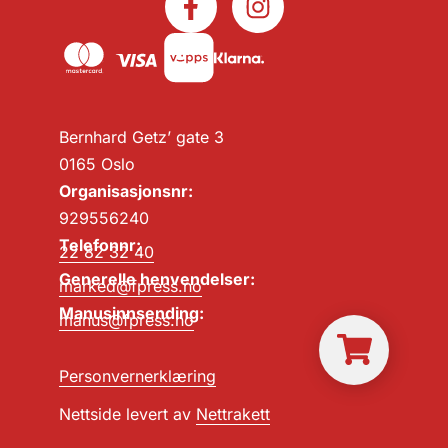
Bernhard Getz’ gate 3
0165 Oslo
Organisasjonsnr:
929556240
Telefonnr:
22 82 32 40
Generelle henvendelser:
marked@fpress.no
Manusinnsending:
manus@fpress.no
Personvernerklæring
Nettside levert av
Nettrakett