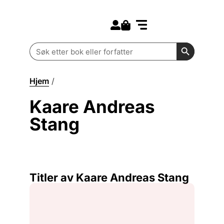
Search for:
Kommende bøker
Barn og ungdom
Search Butt
Search
for:
Hjem
/
Kaare Andreas Stang
Kaare Andreas
Stang
Titler av Kaare Andreas Stang