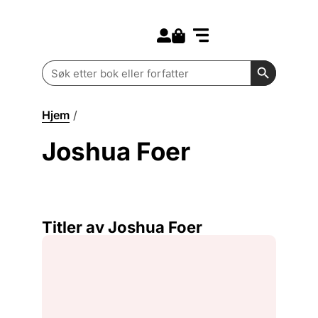
Search for:
Kommende bøker
Barn og ungdom
Search Butt
Search
for:
Hjem
/
Joshua Foer
Joshua Foer
Titler av Joshua Foer