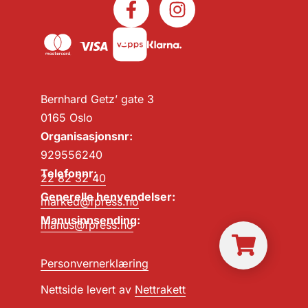
Bernhard Getz’ gate 3
0165 Oslo
Organisasjonsnr:
929556240
Telefonnr:
22 82 32 40
Generelle henvendelser:
marked@fpress.no
Manusinnsending:
manus@fpress.no
Personvernerklæring
Nettside levert av
Nettrakett