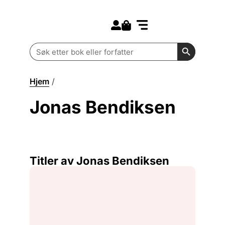
Search for:
Kommende bøker
Barn og ungdom
Search Butt
Search
for:
Hjem
/
Jonas Bendiksen
Jonas Bendiksen
Titler av Jonas Bendiksen