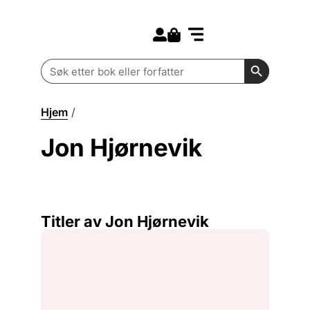
Search for:
Kommende bøker
Barn og ungdom
Search Butt
Search
for:
Hjem
/
Jon Hjørnevik
Jon Hjørnevik
Titler av Jon Hjørnevik