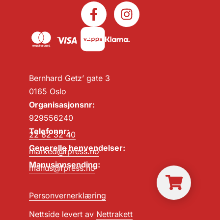
Bernhard Getz’ gate 3
0165 Oslo
Organisasjonsnr:
929556240
Telefonnr:
22 82 32 40
Generelle henvendelser:
marked@fpress.no
Manusinnsending:
manus@fpress.no
Personvernerklæring
Nettside levert av
Nettrakett