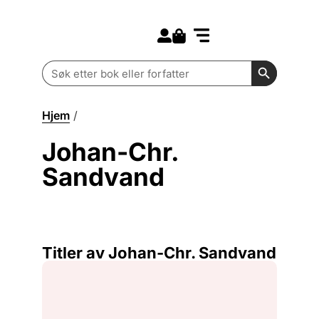
Search for:
Kommende bøker
Barn og ungdom
Search Butt
Search
for:
Hjem
/
Johan-Chr. Sandvand
Johan-Chr.
Sandvand
Titler av Johan-Chr. Sandvand