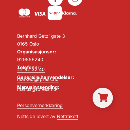
Bernhard Getz’ gate 3
0165 Oslo
Organisasjonsnr:
929556240
Telefonnr:
22 82 32 40
Generelle henvendelser:
marked@fpress.no
Manusinnsending:
manus@fpress.no
Personvernerklæring
Nettside levert av
Nettrakett