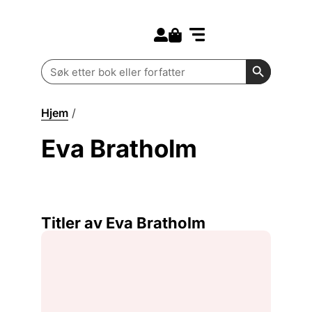
Search for:
Kommende bøker
Barn og ungdom
Search Butt
Search
for:
Hjem
/
Eva Bratholm
Eva Bratholm
Titler av Eva Bratholm