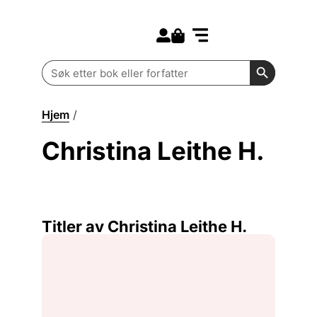
Search for:
Kommende bøker
Barn og ungdom
Search Butt
Search
for:
Hjem
/
Christina Leithe H.
Christina Leithe H.
Titler av Christina Leithe H.