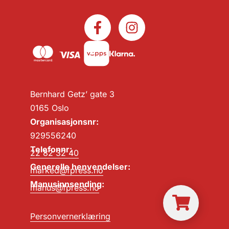
Bernhard Getz’ gate 3
0165 Oslo
Organisasjonsnr:
929556240
Telefonnr:
22 82 32 40
Generelle henvendelser:
marked@fpress.no
Manusinnsending:
manus@fpress.no
Personvernerklæring