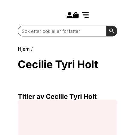
Search for:
Kommende bøker
Barn og ungdom
Search Butt
Search
for:
Hjem
/
Cecilie Tyri Holt
Cecilie Tyri Holt
Titler av Cecilie Tyri Holt