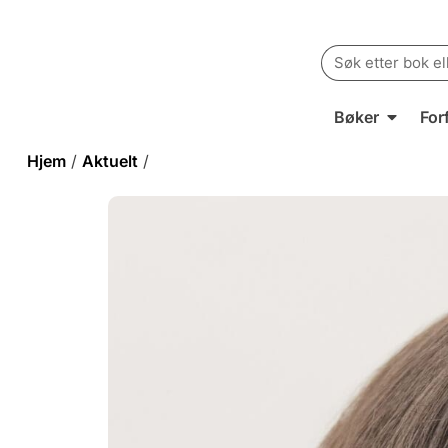
Search
for:
Bøker
For
Hjem
/
Aktuelt
/
Dasha Kiper besøker Oslo