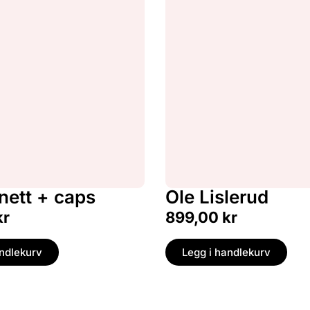
nett + caps
Ole Lislerud
kr
899,00
kr
andlekurv
Legg i handlekurv