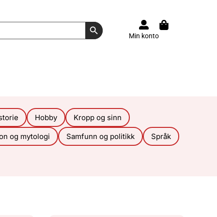
Search Button
Min konto
storie
Hobby
Kropp og sinn
ion og mytologi
Samfunn og politikk
Språk