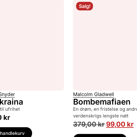
Salg!
Snyder
Malcolm Gladwell
kraina
Bombemafiaen
til ufrihet
en drøm, en fristelse og andre
verdenskrigs lengste natt
0
kr
379,00
kr
99,00
kr
 handlekurv