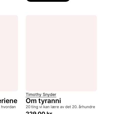
Timothy Snyder
eriene
Om tyranni
20 ting vi kan lære av det 20. århundre
229,00
kr