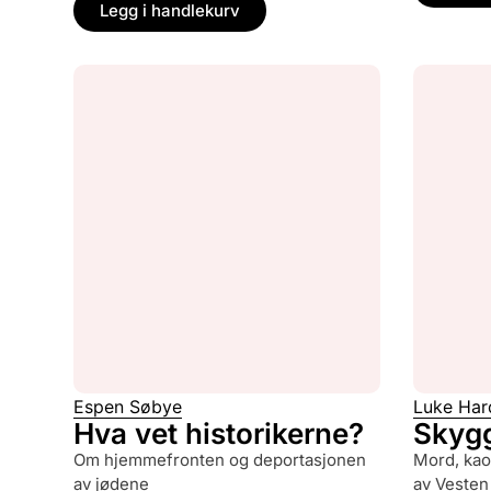
Legg i handlekurv
Espen Søbye
Luke Har
Hva vet historikerne?
Skyg
om hjemmefronten og deportasjonen
mord, kaos og Russlands manipulering
av jødene
av Vesten