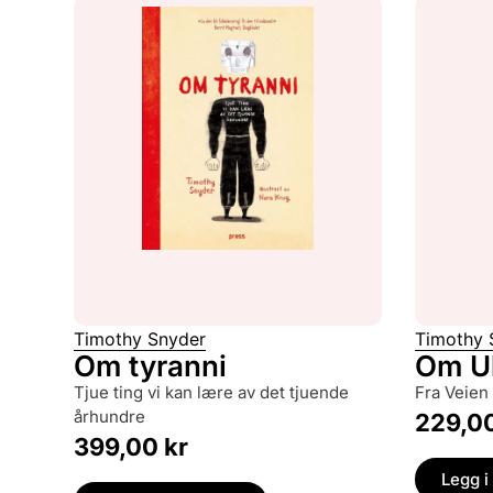
Timothy Snyder
Timothy 
Om tyranni
Om U
tjue ting vi kan lære av det tjuende
fra Veien 
århundre
229,0
399,00
kr
Legg i