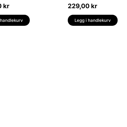
0
kr
229,00
kr
 handlekurv
Legg i handlekurv