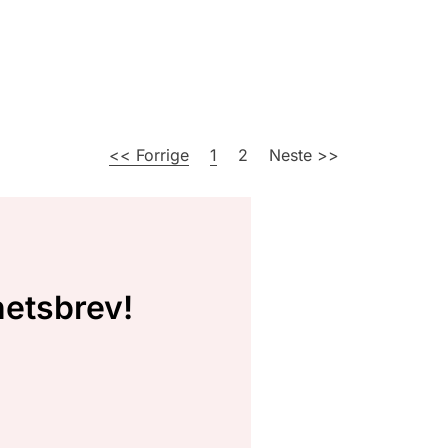
<< Forrige
1
2
Neste >>
hetsbrev!