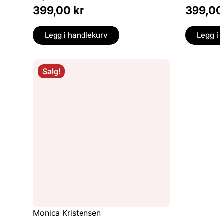
399,00
kr
399,0
Legg i handlekurv
Legg i
Salg!
Monica Kristensen