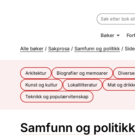
Search
for:
Bøker
For
Alle bøker
/
Sakprosa
/
Samfunn og politikk
/ Side
Arkitektur
Biografier og memoarer
Diverse
Kunst og kultur
Lokallitteratur
Mat og drikk
Teknikk og populærvitenskap
Samfunn og politik