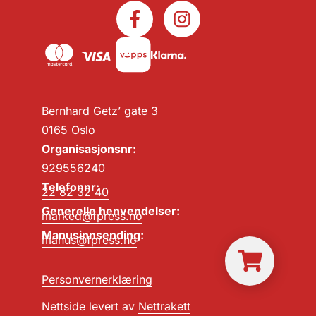
Bernhard Getz’ gate 3
0165 Oslo
Organisasjonsnr:
929556240
Telefonnr:
22 82 32 40
Generelle henvendelser:
marked@fpress.no
Manusinnsending:
manus@fpress.no
Personvernerklæring
Nettside levert av
Nettrakett