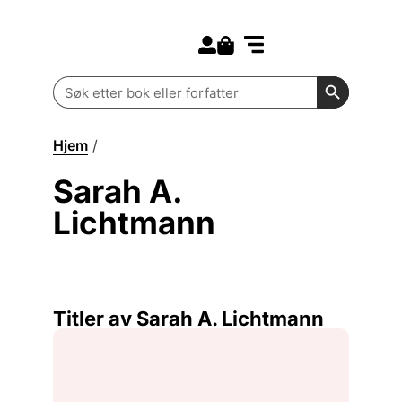
Search for:
Kommende bøker
Barn og ungdom
Search Butt
Search
for:
Hjem
/
Sarah A. Lichtmann
Sarah A.
Lichtmann
Titler av Sarah A. Lichtmann